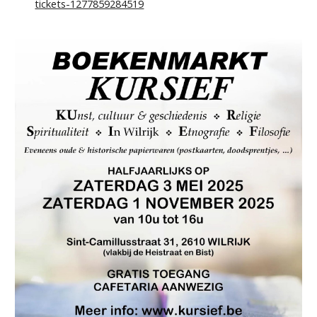
tickets-1277859284519